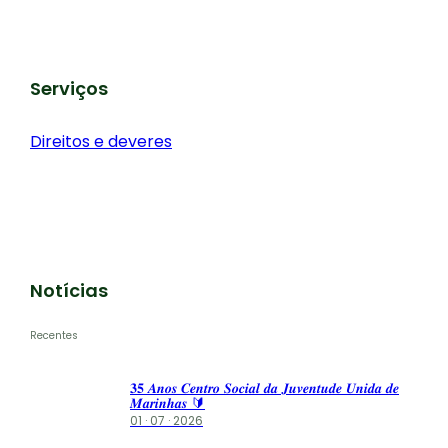
Serviços
Direitos e deveres
Notícias
Recentes
𝟑𝟓 𝑨𝒏𝒐𝒔 𝑪𝒆𝒏𝒕𝒓𝒐 𝑺𝒐𝒄𝒊𝒂𝒍 𝒅𝒂 𝑱𝒖𝒗𝒆𝒏𝒕𝒖𝒅𝒆 𝑼𝒏𝒊𝒅𝒂 𝒅𝒆
𝑴𝒂𝒓𝒊𝒏𝒉𝒂𝒔 🔰
01 · 07 · 2026