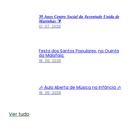
𝟑𝟓 𝑨𝒏𝒐𝒔 𝑪𝒆𝒏𝒕𝒓𝒐 𝑺𝒐𝒄𝒊𝒂𝒍 𝒅𝒂 𝑱𝒖𝒗𝒆𝒏𝒕𝒖𝒅𝒆 𝑼𝒏𝒊𝒅𝒂 𝒅𝒆
𝑴𝒂𝒓𝒊𝒏𝒉𝒂𝒔 🔰
01 · 07 · 2026
Festa dos Santos Populares, na Quinta
da Malafaia.
18 · 06 · 2026
🎶 Aula Aberta de Música na Infância 🎶
18 · 06 · 2026
Ver tudo