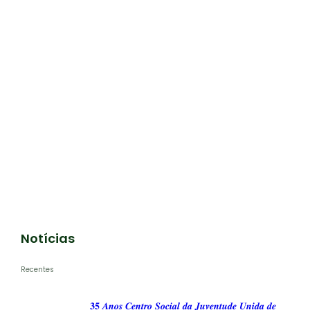
Notícias
Recentes
𝟑𝟓 𝑨𝒏𝒐𝒔 𝑪𝒆𝒏𝒕𝒓𝒐 𝑺𝒐𝒄𝒊𝒂𝒍 𝒅𝒂 𝑱𝒖𝒗𝒆𝒏𝒕𝒖𝒅𝒆 𝑼𝒏𝒊𝒅𝒂 𝒅𝒆