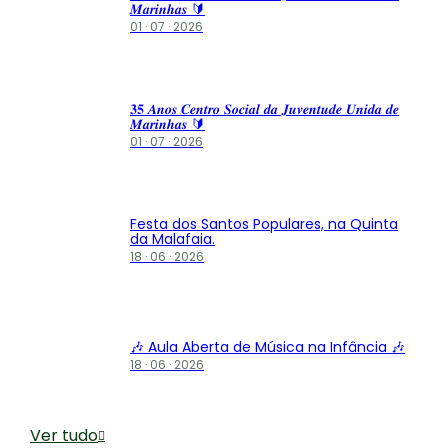
𝑴𝒂𝒓𝒊𝒏𝒉𝒂𝒔 🔰
01 · 07 · 2026
𝟑𝟓 𝑨𝒏𝒐𝒔 𝑪𝒆𝒏𝒕𝒓𝒐 𝑺𝒐𝒄𝒊𝒂𝒍 𝒅𝒂 𝑱𝒖𝒗𝒆𝒏𝒕𝒖𝒅𝒆 𝑼𝒏𝒊𝒅𝒂 𝒅𝒆
𝑴𝒂𝒓𝒊𝒏𝒉𝒂𝒔 🔰
01 · 07 · 2026
Festa dos Santos Populares, na Quinta
da Malafaia.
18 · 06 · 2026
🎶 Aula Aberta de Música na Infância 🎶
18 · 06 · 2026
Ver tudo