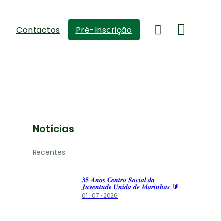
a
Contactos
Pré-Inscrição
Notícias
Recentes
𝟑𝟓 𝑨𝒏𝒐𝒔 𝑪𝒆𝒏𝒕𝒓𝒐 𝑺𝒐𝒄𝒊𝒂𝒍 𝒅𝒂
𝑱𝒖𝒗𝒆𝒏𝒕𝒖𝒅𝒆 𝑼𝒏𝒊𝒅𝒂 𝒅𝒆 𝑴𝒂𝒓𝒊𝒏𝒉𝒂𝒔 🔰
01 · 07 · 2026