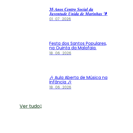
𝟑𝟓 𝑨𝒏𝒐𝒔 𝑪𝒆𝒏𝒕𝒓𝒐 𝑺𝒐𝒄𝒊𝒂𝒍 𝒅𝒂
𝑱𝒖𝒗𝒆𝒏𝒕𝒖𝒅𝒆 𝑼𝒏𝒊𝒅𝒂 𝒅𝒆 𝑴𝒂𝒓𝒊𝒏𝒉𝒂𝒔 🔰
01 · 07 · 2026
Festa dos Santos Populares,
na Quinta da Malafaia.
18 · 06 · 2026
🎶 Aula Aberta de Música na
Infância 🎶
18 · 06 · 2026
Ver tudo